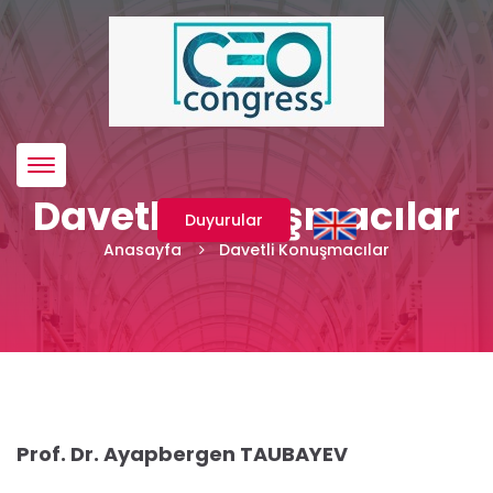
Menü
Davetli Konuşmacılar
Duyurular
Anasayfa
Davetli Konuşmacılar
Prof. Dr. Ayapbergen TAUBAYEV