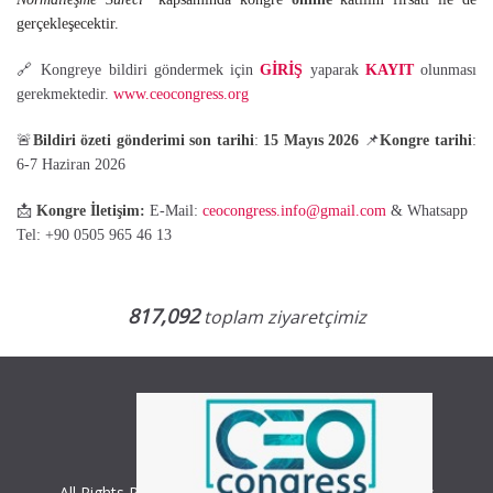
gerçekleşecektir.
🔗 Kongreye bildiri göndermek için
GİRİŞ
yaparak
KAYIT
olunması
gerekmektedir.
www.ceocongress.org
🚨
Bildiri özeti gönderimi son tarihi
:
15 Mayıs 2026
📌
Kongre tarihi
:
6-7 Haziran 2026
📩
Kongre İletişim:
E-Mail:
ceocongress.info@gmail.com
& Whatsapp
Tel: +90 0505 965 46 13
817,092
toplam ziyaretçimiz
All Rights Reserved. Copyright © 2018 CEO Congress