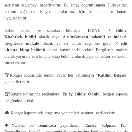
şartlarını sağlamayı hedefliyoruz. Bu amaç doğrultusunda Türkiye’den
katılım sağlamak isteyen hocalarımız için kontenjan sınırlaması
uygulanabilir.
Kabul edilen ve sunulan bildiriler, ISBN'li 📌
Bildiri
Kitabı
'nda
bildiri
olarak veya 📌
uluslararası hakemli ve indeksli
dergilerde makale
olarak ya da editör seçimine göre 📌
edit
kitapta
kitap bölümü
olarak yayımlanabilecektir. Dergilerde makale
olarak yayın ile edit kitapta kitap bölümü olarak yayında editör ve hakem
süreci esastır.
🏆Kongre sonrasında sunum yapan her katılımcıya "
Katılım Belgesi
"
gönderilecektir.
🏆Kongre sonrasında seçilenlere "
En İyi Bildiri Ödülü
" belgesi e-posta
ile gönderilecektir.
🎓 Kongre kapsamında araştırma yöntemleri semineri verilecektir.
🔔
YÖK'ün 30 Temmuzda yayımlanan "
Küresel Salgında Yeni
Normalleşme Süreci
" kapsamında kongre
online
katılım fırsatı ile de