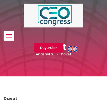
Menü
Davet
Duyurular
Anasayfa
Davet
Davet