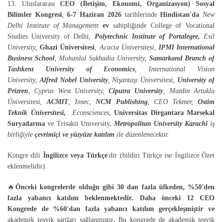
13. Uluslararası
CEO (İletişim, Ekonomi, Organizasyon)
Sosyal
Bilimler Kongresi
,
6-7 Haziran 2026
tarihlerinde
Hindistan'da
New
Delhi Institute of Management
ev
sahipliğinde
College of Vocational
Studies University of Delhi,
Polytechnic Institute of Portalegre,
Esil
University,
Ghazi Üniversitesi
, Acacia Üniversitesi,
IPMI International
Business School
, Mohanlal Sukhadia University,
Samarkand Branch of
Tashkent University of Economics
, International Vision
University,
Alfred Nobel University
, Nişantaşı Üniversitesi,
University of
Prizren
, Cyprus West University,
Ciputra University
, Mardin Artuklu
Üniversitesi,
ACMIT
, Insec,
NCM Publishing
, CEO Tekmer,
Ostim
Teknik Üniversitesi,
Econsciences,
Universitas Dirgantara Marsekal
Suryadarma
ve Trisakti University,
Metropolitan University Karachi
iş
birliğiyle
çevrimiçi ve yüzyüze katılım
ile düzenlenecektir.
Kongre dili
İngilizce veya Türkçe
'dir (bildiri Türkçe ise İngilizce Özet
eklenmelidir).
🔥
Önceki kongrelerde olduğu gibi 30 dan fazla ülkeden, %50'den
fazla yabancı katılım beklenmektedir.
Daha önceki 12 CEO
Kongrede de %60'dan fazla yabancı katılım gerçekleşmiştir ve
akademik teşvik şartları sağlanmıştır
.
Bu kongrede de akademik teşvik