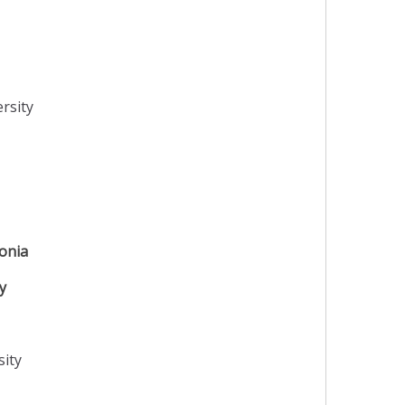
rsity
onia
y
sity