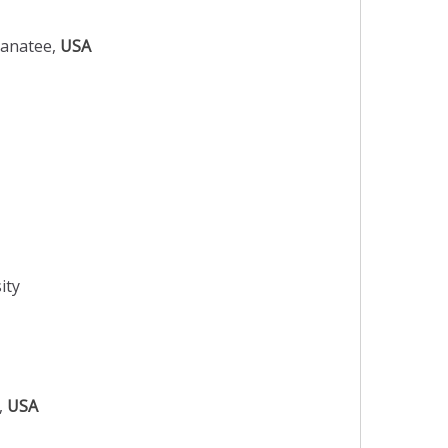
Manatee,
USA
ity
o,
USA