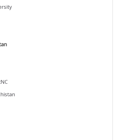
rsity
tan
TRNC
khistan