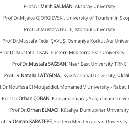
Prof.Dr.
Melih SALMAN
, Aksaray University
Prof.Dr.Mijalce GJORGIEVSKI, University of Tourism in Sko
Prof.Dr.Mustafa BÜTE, İstanbul University
Prof.Dr.Mustafa Fedai ÇAVUŞ, Osmaniye Korkut Ata Univer
Prof.Dr.Mustafa İLKAN, Eastern Mediterranean University
Prof.Dr.
Mustafa SAĞSAN
, Near East University TRNC
Prof.Dr.
Natalia LATYGINA
, Kyiv National University,
Ukra
f.Dr.Noufissa El Moujaddidi, Mohamed V University - Rabat.
Prof.Dr.
Orhan ÇOBAN
, Kahramanmaraş Sütçü İmam Univer
Prof.Dr.
Orhan ELMACI
, Kütahya Dumlupınar University
rof.Dr.
Osman KARATEPE
, Eastern Mediterranean Universit