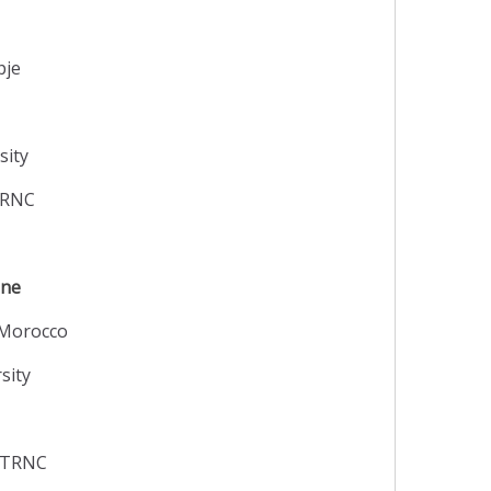
pje
sity
 TRNC
ine
 Morocco
sity
y TRNC