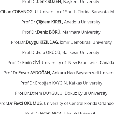
Prof.Dr.
Cenk SÖZEN
, Başkent University
.
Cihan COBANOGLU
, University of South Florida Sarasota-
Prof.Dr.
Çiğdem KIREL
, Anadolu University
Prof.Dr.
Deniz BÖRÜ
, Marmara University
Prof.Dr.
Duygu KIZILDAĞ
, İzmir Demokrasi University
Prof.Dr.Edip ÖRÜCÜ, Balıkesir University
Prof.Dr.
Emin CİVİ
, University of New Brunswick,
Canada
Prof.Dr.
Enver AYDOĞAN
, Ankara Hacı Bayram Veli Univers
Prof.Dr.Erdoğan KAYGIN, Kafkas University
Prof.Dr.Ethem DUYGULU, Dokuz Eylül University
Prof.Dr.
Fevzi OKUMUS
, University of Central Florida Orland
Prof.Dr.
Figen AKÇA
, Uludağ University