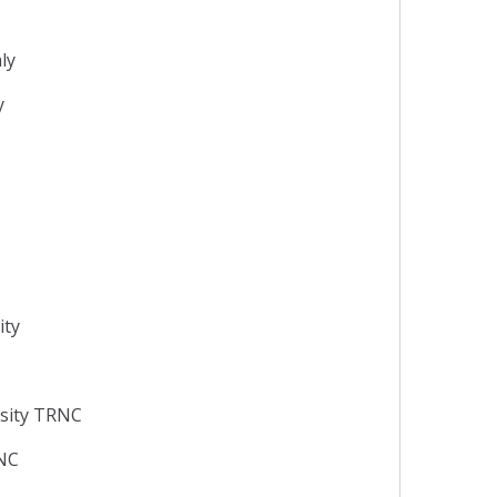
aly
y
ity
rsity TRNC
RNC