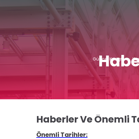
Habe
Güncel Kongre
Kur
Haberler Ve Önemli T
Ö
N
Emli Tarihler: