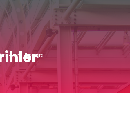
ihler
leri
Giriş
11. Kongre