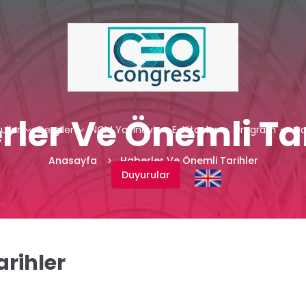
rler Ve Önemli Tar
ullar
Dergiler
NCM Yayınevi
E-Kitaplar
Program
Ga
Anasayfa
Haberler Ve Önemli Tarihler
Duyurular
arihler